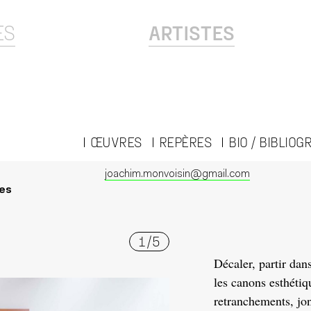
ES
ARTISTES
ŒUVRES
REPÈRES
BIO / BIBLIOG
joachim.monvoisin@gmail.com
nes
1
/
5
Décaler, partir dan
les canons esthétiq
retranchements, jon