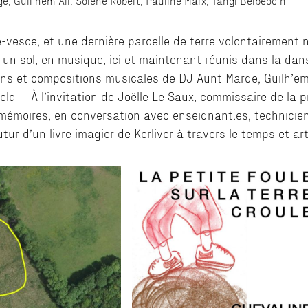
, Guil’hem All, Solène Robert, Pauline Marx, Tangi Belbeoc’h
gle-vesce, et une dernière parcelle de terre volontairement
 un sol, en musique, ici et maintenant réunis dans la dan
tions et compositions musicales de DJ Aunt Marge, Guilh’em
feld À l’invitation de Joëlle Le Saux, commissaire de la pr
 mémoires, en conversation avec enseignant.es, techniciens
futur d’un livre imagier de Kerliver à travers le temps et a