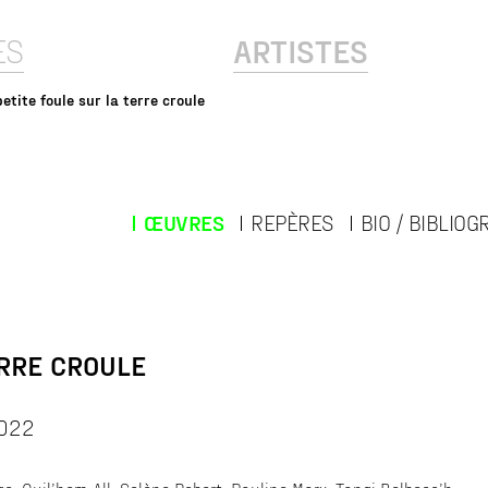
ES
ARTISTES
petite foule sur la terre croule
ŒUVRES
REPÈRES
BIO / BIBLIOG
ERRE CROULE
2022