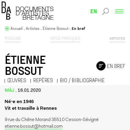
EN
Accueil
Artistes
Étienne Bossut
En bref
MISSIONS
INFOS PRATIQUES
ARTISTES
ÉTIENNE
EN BREF
BOSSUT
ŒUVRES
REPÈRES
BIO / BIBLIOGRAPHIE
MÀJ
. 16.01.2020
Né⋅e en 1946
Vit et travaille à Rennes
9 rue du Chêne Morand 35510 Cesson-Sévigné
etienne.bossut@hotmail.com