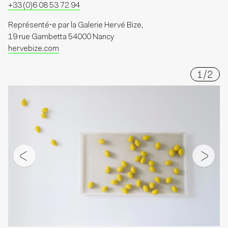
+33 (0)6 08 53 72 94
Représenté⋅e par
la Galerie Hervé Bize,
19 rue Gambetta 54000 Nancy
hervebize.com
1
/
2