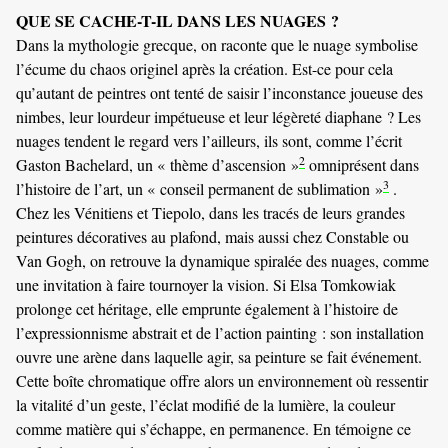
QUE SE CACHE-T-IL DANS LES NUAGES ?
Dans la mythologie grecque, on raconte que le nuage symbolise
l’écume du chaos originel après la création. Est-ce pour cela
qu’autant de peintres ont tenté de saisir l’inconstance joueuse des
nimbes, leur lourdeur impétueuse et leur légèreté diaphane ? Les
nuages tendent le regard vers l’ailleurs, ils sont, comme l’écrit
2
Gaston Bachelard, un « thème d’ascension »
omniprésent dans
3
l’histoire de l’art, un « conseil permanent de sublimation »
.
Chez les Vénitiens et Tiepolo, dans les tracés de leurs grandes
peintures décoratives au plafond, mais aussi chez Constable ou
Van Gogh, on retrouve la dynamique spiralée des nuages, comme
une invitation à faire tournoyer la vision. Si Elsa Tomkowiak
prolonge cet héritage, elle emprunte également à l’histoire de
l’expressionnisme abstrait et de l’action painting : son installation
ouvre une arène dans laquelle agir, sa peinture se fait événement.
Cette boîte chromatique offre alors un environnement où ressentir
la vitalité d’un geste, l’éclat modifié de la lumière, la couleur
comme matière qui s’échappe, en permanence. En témoigne ce