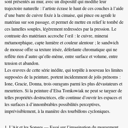
sont présentés au mur, avec un dispositif qui modifie leur
trajectoire naturelle : l’artiste écrase le haut de ces couches à l’aide
d’une barre de cuivre fixée à la cimaise, qui pince ou agrafe le
matériau sur son passage, et permet de mettre en relief le tombé de
ces lamelles souples, légèrement redressées par la pression. Le
contraste des matériaux accroche l’œil : le cuivre, minerai
métamorphique, capte lumière et couleur alentour ; le sandwich
de mousse offre sa texture irisée, déferlante chromatique qui ne
reflète rien d’autre qu’elle-même, entre surface et volume, entre
tension et abandon.
Les œuvres de cette série inédite, qui torpille à nouveau les limites
supposées de la peinture, portent incidemment de jolis prénoms :
Ione, Gracie, Donna, trois ouragans parmi les plus dévastateurs et
meurtriers. Si la peinture d’Elsa Tomkowiak ne peut se targuer de
telles propriétés destructrices, elle continue d’ouvrir les espaces et
les surfaces à d’innombrables possibilités perceptives,
imprévisiblement, à la manière des tourbillons cycloniques.
L’Air et les Songes — Essai sur l’imagination du mouvement