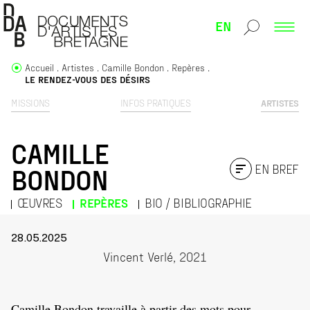
EN
Accueil
Artistes
Camille Bondon
Repères
LE RENDEZ-VOUS DES DÉSIRS
MISSIONS
INFOS PRATIQUES
ARTISTES
CAMILLE
EN BREF
BONDON
ŒUVRES
REPÈRES
BIO / BIBLIOGRAPHIE
28.05.2025
Vincent Verlé, 2021
Camille Bondon travaille à partir des mots pour