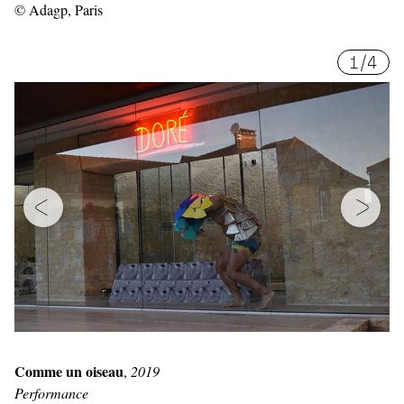
© Adagp, Paris
1
/
4
Comme un oiseau
,
2019
Performance