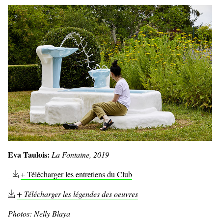
Eva Taulois:
La Fontaine, 2019
_
+ Télécharger les entretiens du Club
_
+ Télécharger les légendes des oeuvres
Photos: Nelly Blaya