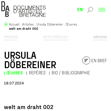
EN
Accueil
Artistes
Ursula Döbereiner
Œuvres
welt am draht 002
MISSIONS
INFOS PRATIQUES
ARTISTES
URSULA
EN BREF
DÖBEREINER
ŒUVRES
REPÈRES
BIO / BIBLIOGRAPHIE
18.07.2024
WELT AM DRAHT 002
welt am draht 002