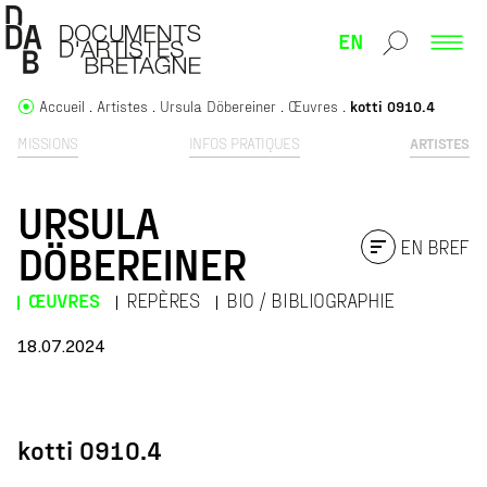
EN
Accueil
Artistes
Ursula Döbereiner
Œuvres
kotti 0910.4
MISSIONS
INFOS PRATIQUES
ARTISTES
URSULA
EN BREF
DÖBEREINER
ŒUVRES
REPÈRES
BIO / BIBLIOGRAPHIE
18.07.2024
KOTTI
kotti 0910.4