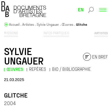
EN
Accueil
Artistes
Sylvie Ungauer
Œuvres
Glitche
MISSIONS
INFOS PRATIQUES
ARTISTES
SYLVIE
EN BREF
UNGAUER
ŒUVRES
REPÈRES
BIO / BIBLIOGRAPHIE
21.03.2025
GLITCHE
2004