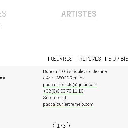
ES
ARTISTES
f
ŒUVRES
REPÈRES
BIO / B
Bureau : 10 Bis Boulevard Jeanne
nes
d’Arc - 35000 Rennes
pascalj.tremelo@gmail.com
+33 (0)6 63 78 11 10
Site Internet :
pascaljouniertremelo.com
1
/
3