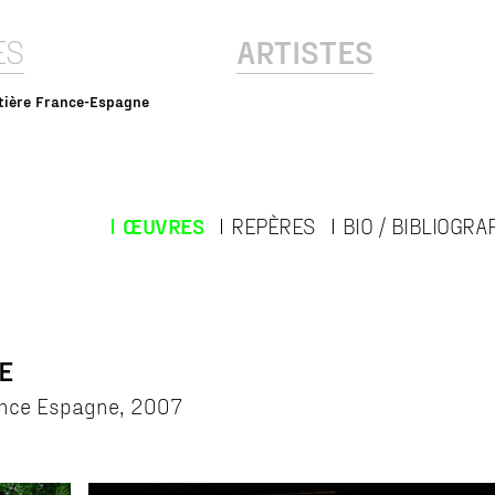
ES
ARTISTES
tière France-Espagne
ŒUVRES
REPÈRES
BIO / BIBLIOGRA
E
rance Espagne, 2007
6