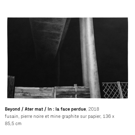
Beyond / Ater mat / In : la face perdue
, 2018
fusain, pierre noire et mine graphite sur papier, 136 x
85,5 cm