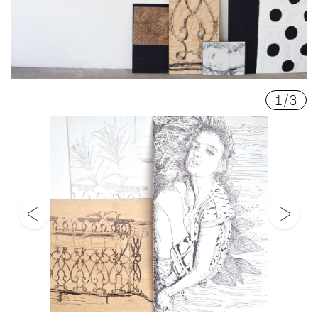
1
/
3