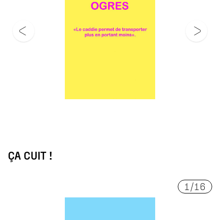
ÇA CUIT !
1
/
16