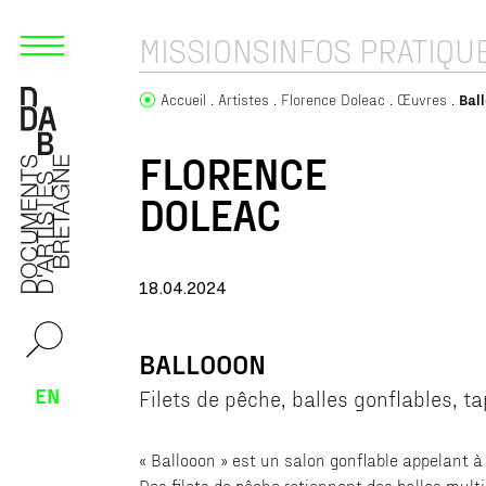
MISSIONS
INFOS PRATIQU
Accueil
Artistes
Florence Doleac
Œuvres
Bal
FLORENCE
DOLEAC
18.04.2024
BALLOOON
EN
Filets de pêche, balles gonflables, ta
« Ballooon » est un salon gonflable appelant à
Des filets de pêche retiennent des balles mult