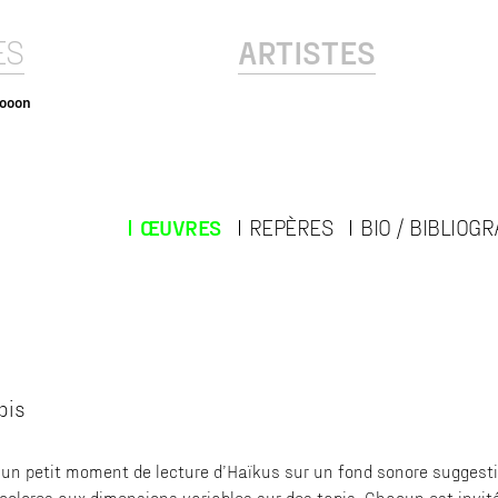
ES
ARTISTES
looon
ŒUVRES
REPÈRES
BIO / BIBLIOG
pis
 un petit moment de lecture d’Haïkus sur un fond sonore suggesti
icolores aux dimensions variables sur des tapis. Chacun est invité