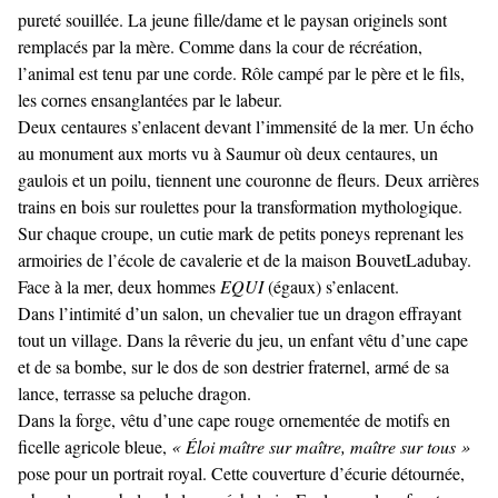
pureté souillée. La jeune fille/dame et le paysan originels sont
remplacés par la mère. Comme dans la cour de récréation,
l’animal est tenu par une corde. Rôle campé par le père et le fils,
les cornes ensanglantées par le labeur.
Deux centaures s’enlacent devant l’immensité de la mer. Un écho
au monument aux morts vu à Saumur où deux centaures, un
gaulois et un poilu, tiennent une couronne de fleurs. Deux arrières
trains en bois sur roulettes pour la transformation mythologique.
Sur chaque croupe, un cutie mark de petits poneys reprenant les
armoiries de l’école de cavalerie et de la maison BouvetLadubay.
Face à la mer, deux hommes
EQUI
(égaux) s’enlacent.
Dans l’intimité d’un salon, un chevalier tue un dragon effrayant
tout un village. Dans la rêverie du jeu, un enfant vêtu d’une cape
et de sa bombe, sur le dos de son destrier fraternel, armé de sa
lance, terrasse sa peluche dragon.
Dans la forge, vêtu d’une cape rouge ornementée de motifs en
ficelle agricole bleue,
« Éloi maître sur maître, maître sur tous »
pose pour un portrait royal. Cette couverture d’écurie détournée,