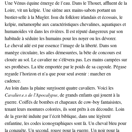
Une Vénus équine émerge de l’eau. Dans le Thouet, affluent de la
Loire, vit un kelpie. Une sirène aux mains-sabots portant un
bustier-selle à la Mugler. Issu du folklore irlandais et écossais, le
kelpie, métamorphe aux caractéristiques chevalines, aquatiques et
humanoïdes vit dans les rivières. Il est réputé dangereux par son
habitude à séduire les humains pour les noyer ou les dévorer.
Le cheval ailé est par essence l’image de la liberté. Dans son
manège circulaire, les ailes démesurées, la bête de concours est
clouée au sol. Le cavalier ne s’élèvera pas. Les mains campées sur
ses prothèses. La tête emportée par le poids de sa cagoule. Pégase
regarde l’horizon et n’a que pour seul avenir : marcher en
cadence.
Au loin dans la plaine surgissent quatre cavaliers. Voici les
Cavalier.e.s de l’Apocalypse
, de grands enfants qui jouent à la
guerre. Coiffés de bombes et chapeaux de cow-boy fantaisistes,
tenant leurs montures colorées, ils sont prêts à en découdre. Loin
de la gravité induite par l’écrit biblique, dans une légèreté
enfantine, les codes iconographiques sont là. Un cheval bleu pour
la conquête. Un second, rouge pour la guerre. Un noir pour la