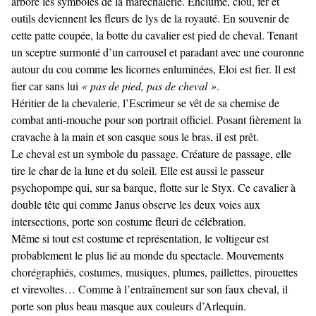
arbore les symboles de la maréchalerie. Enclume, clou, fer et
outils deviennent les fleurs de lys de la royauté. En souvenir de
cette patte coupée, la botte du cavalier est pied de cheval. Tenant
un sceptre surmonté d’un carrousel et paradant avec une couronne
autour du cou comme les licornes enluminées, Eloi est fier. Il est
fier car sans lui
« pas de pied, pas de cheval »
.
Héritier de la chevalerie, l’Escrimeur se vêt de sa chemise de
combat anti-mouche pour son portrait officiel. Posant fièrement la
cravache à la main et son casque sous le bras, il est prêt.
Le cheval est un symbole du passage. Créature de passage, elle
tire le char de la lune et du soleil. Elle est aussi le passeur
psychopompe qui, sur sa barque, flotte sur le Styx. Ce cavalier à
double tête qui comme Janus observe les deux voies aux
intersections, porte son costume fleuri de célébration.
Même si tout est costume et représentation, le voltigeur est
probablement le plus lié au monde du spectacle. Mouvements
chorégraphiés, costumes, musiques, plumes, paillettes, pirouettes
et virevoltes… Comme à l’entraînement sur son faux cheval, il
porte son plus beau masque aux couleurs d’Arlequin.