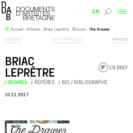
EN
Accueil
Artistes
Briac Leprêtre
Œuvres
The Drawer
MISSIONS
INFOS PRATIQUES
ARTISTES
BRIAC
EN BREF
LEPRÊTRE
ŒUVRES
REPÈRES
BIO / BIBLIOGRAPHIE
10.11.2017
THE DRAWER