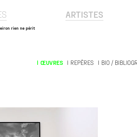
ES
ARTISTES
eiron rien ne périt
ŒUVRES
REPÈRES
BIO / BIBLIOG
APEIRON RIEN 