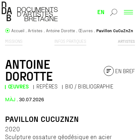
EN
Accueil
Artistes
Antoine Dorotte
Œuvres
Pavillon CuCuZnZn
MISSIONS
INFOS PRATIQUES
ARTISTES
ANTOINE
EN BREF
DOROTTE
ŒUVRES
REPÈRES
BIO / BIBLIOGRAPHIE
MÀJ
. 30.07.2026
PAVILLON CUCUZNZN
2020
Sculpture ossature géodésique en acier