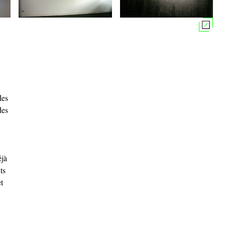
des
des
éjà
ts
t