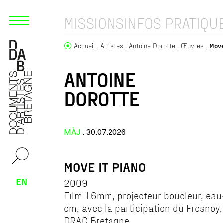
MISSIONS
INFOS PRATIQU
Accueil
Artistes
Antoine Dorotte
Œuvres
Move
ANTOINE
DOROTTE
MÀJ
. 30.07.2026
MOVE IT PIANO
EN
2009
Film 16mm, projecteur boucleur, eau-f
cm, avec la participation du Fresnoy,
DRAC Bretagne.